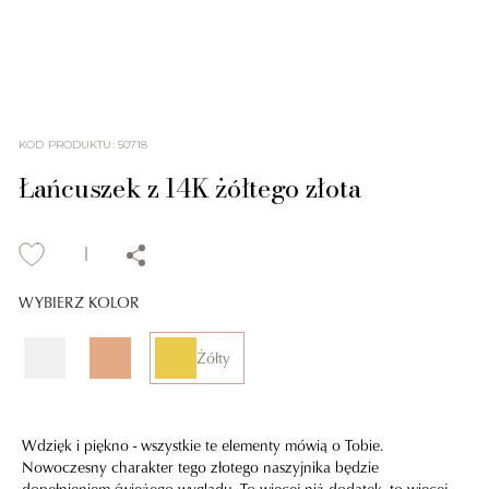
KOD PRODUKTU
:
50718
Łańcuszek z 14K żółtego złota
WYBIERZ KOLOR
Żółty
Wdzięk i piękno - wszystkie te elementy mówią o Tobie.
Nowoczesny charakter tego złotego naszyjnika będzie
dopełnieniem świeżego wyglądu. To więcej niż dodatek, to więcej