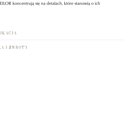
TEILOR koncentrują się na detalach, które stanowią o ich
IKACJA
A I ZWROTY