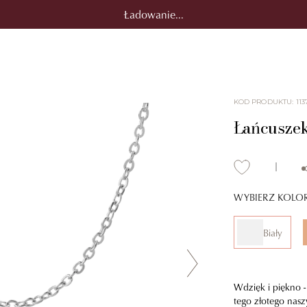
Ładowanie...
KOD PRODUKTU
:
113
Łańcuszek
WYBIERZ KOLO
Biały
Wdzięk i piękno 
tego złotego nasz