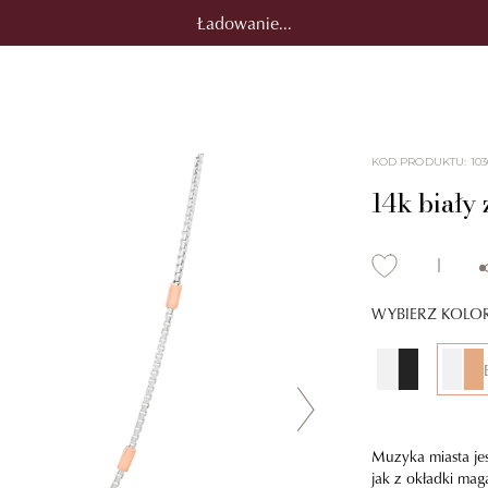
Ładowanie...
KOD PRODUKTU
:
10
14k biały 
WYBIERZ KOLO
Muzyka miasta jes
jak z okładki mag