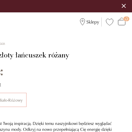
Sklepy
3668
złoty łańcuszek różany
R
Biało-Różowy
t Twoją inspiracją. Dzięki temu naszyjnikowi będziesz wyglądać
azynu mody. Odkryj na nowo przepełniającą Cię energię dzięki