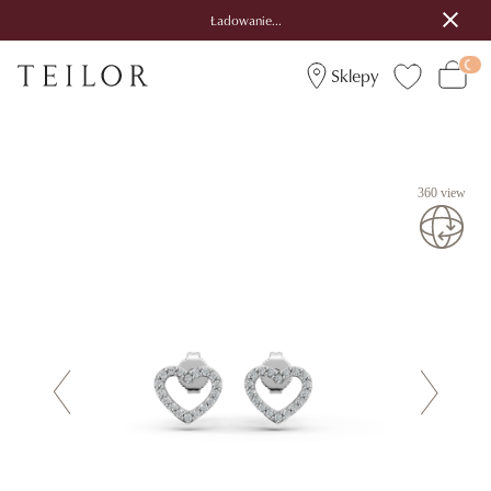
Ładowanie...
Sklepy
360 view