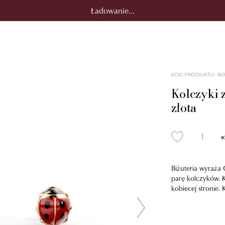
Ładowanie...
KOD PRODUKTU
:
160
Kolczyki z
złota
Biżuteria wyraża 
parę kolczyków. K
kobiecej stronie.