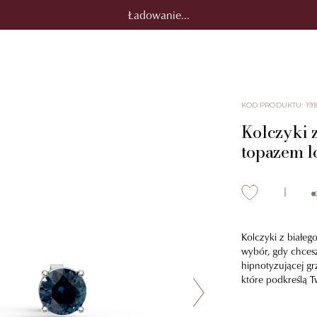
Ładowanie...
KOD PRODUKTU
:
191
Kolczyki z
topazem 
Kolczyki z białeg
wybór, gdy chcesz
hipnotyzującej gr
które podkreślą T