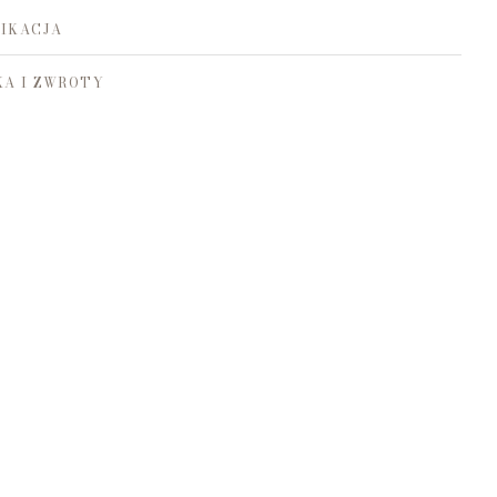
IKACJA
A I ZWROTY