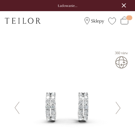
Ładowanie...
Sklepy
360 view