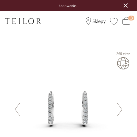
Ładowanie...
Sklepy
360 view