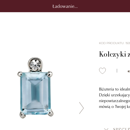
Ładowanie...
KOD PRODUKTU
:
150
Kolczyki z
Biżuteria to idea
Dzięki urzekając
niepowtarzalnego 
mówią o Twojej ko
SPECYF