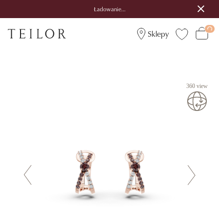
Ładowanie...
Sklepy
360 view