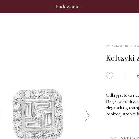
Ładowanie...
KOD PRODUKTU
:
104
Kolczyki z
Odkryj sztukę na
Dzięki ponadczas
eleganckiego stro
kobiecej stronie.
SPECYF