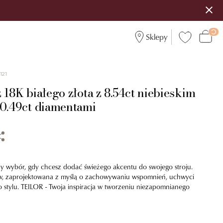
Sklepy
121
 18K białego złota z 8.54ct niebieskim
 0.49ct diamentami
lny wybór, gdy chcesz dodać świeżego akcentu do swojego stroju.
w, zaprojektowana z myślą o zachowywaniu wspomnień, uchwyci
 stylu. TEILOR - Twoja inspiracja w tworzeniu niezapomnianego