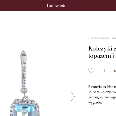
Ładowanie...
KOD PRODUKTU
:
106
Kolczyki z
topazem i
Biżuteria to idea
Ta para kolczykó
szczegóły Twojego
wyglądu.