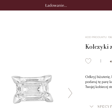
Ładowanie...
KOD PRODUKTU
:
10
Kolczyki z
Odkryj biżuterię, 
podaruj tę parę k
Twojej kobiecej s
SPECYF