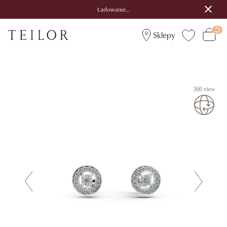
Ładowanie...
Sklepy
360 view