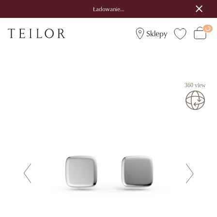
Ładowanie...
Sklepy
360 view