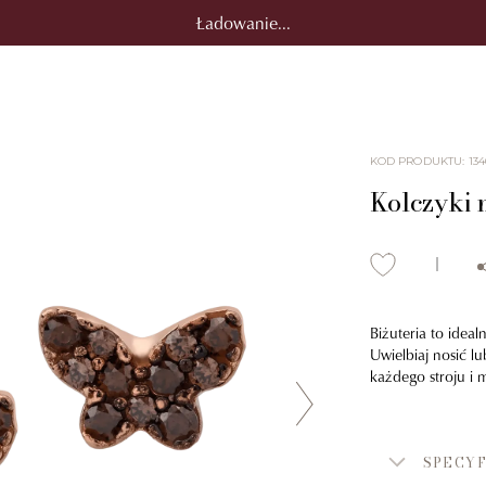
Ładowanie...
KOD PRODUKTU
:
134
Kolczyki 
Biżuteria to idea
Uwielbiaj nosić l
każdego stroju i 
SPECYF