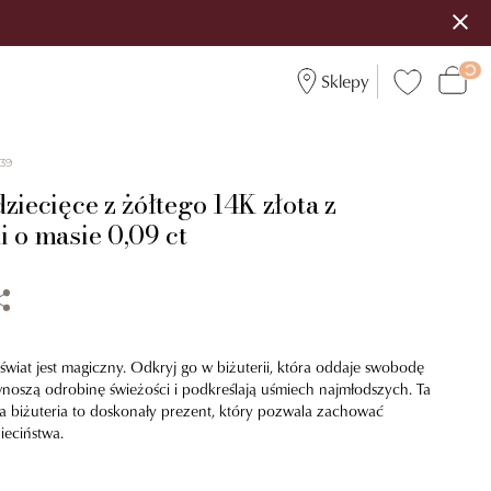
Sklepy
739
ziecięce z żółtego 14K złota z
 o masie 0,09 ct
wiat jest magiczny. Odkryj go w biżuterii, która oddaje swobodę
noszą odrobinę świeżości i podkreślają uśmiech najmłodszych. Ta
na biżuteria to doskonały prezent, który pozwala zachować
ieciństwa.