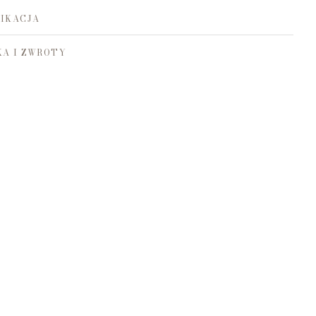
IKACJA
A I ZWROTY