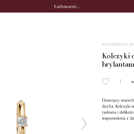
Ładowanie...
KOD PRODUKTU
:
53
Kolczyki d
brylantami
Dziecięcy wszechś
ducha. Kolczyki w
radosna i delikat
wspomnienia z dz