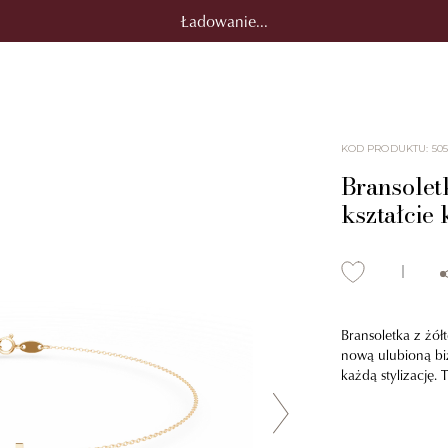
Ładowanie...
KOD PRODUKTU
:
50
Bransoletk
kształcie 
Bransoletka z żół
nową ulubioną biż
każdą stylizację.