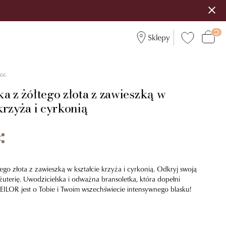
Sklepy
566
a z żółtego złota z zawieszką w
krzyża i cyrkonią
tego złota z zawieszką w kształcie krzyża i cyrkonią. Odkryj swoją
uterię. Uwodzicielska i odważna bransoletka, która dopełni
 TEILOR jest o Tobie i Twoim wszechświecie intensywnego blasku!