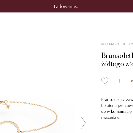
Ładowanie...
KOD PRODUKTU
:
10
Bransoletk
żółtego zł
Bransoletka z zawi
biżuteria jest za
się w kombinację 
i wszędzie.