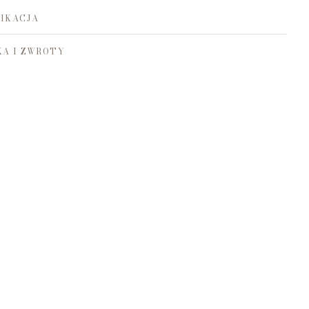
IKACJA
A I ZWROTY