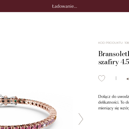
Ładowanie...
KOD PRODUKTU
:
108
Bransolet
szafiry 4.
Dołącz do uwodzic
delikatności. To 
mieniący się wzór,