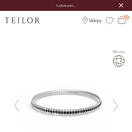
Ładowanie...
Sklepy
360 view