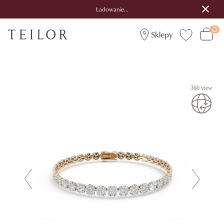
Ładowanie...
Sklepy
360 view