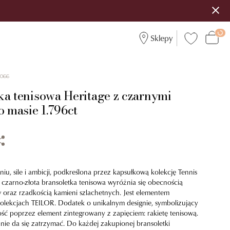
Sklepy
4066
ka tenisowa Heritage z czarnymi
o masie 1.796ct
u, sile i ambicji, podkreślona przez kapsułkową kolekcję Tennis
Ta czarno-złota bransoletka tenisowa wyróżnia się obecnością
 oraz rzadkością kamieni szlachetnych. Jest elementem
lekcjach TEILOR. Dodatek o unikalnym designie, symbolizujący
ość poprzez element zintegrowany z zapięciem: rakietę tenisową.
 nie da się zatrzymać. Do każdej zakupionej bransoletki