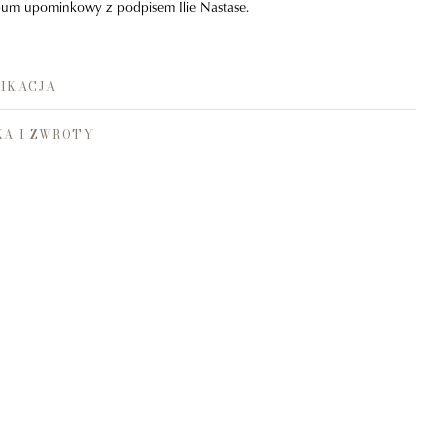
lbum upominkowy z podpisem Ilie Nastase.
IKACJA
A I ZWROTY