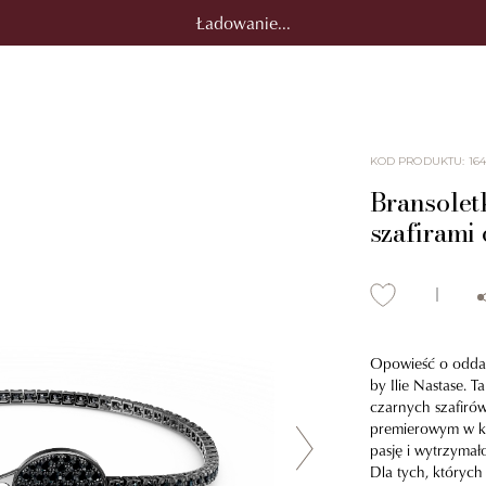
Ładowanie...
KOD PRODUKTU
:
16
Bransolet
szafirami 
Opowieść o oddani
by Ilie Nastase. 
czarnych szafirów
premierowym w ko
pasję i wytrzymał
Dla tych, których