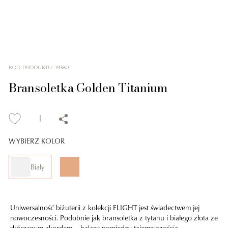
KOD PRODUKTU
:
193801
Bransoletka Golden Titanium
WYBIERZ KOLOR
Biały
Uniwersalność biżuterii z kolekcji FLIGHT jest świadectwem jej
nowoczesności. Podobnie jak bransoletka z tytanu i białego złota ze
skórzanym akordem – balans pomiędzy tajemniczością,